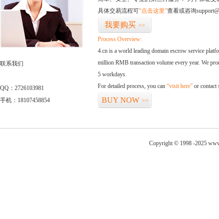
具体交易流程可
“点击这里”
查看或咨询support@
我要购买
>>
Process Overview:
4.cn is a world leading domain escrow service plat
million RMB transaction volume every year. We promi
联系我们
5 workdays.
For detailed process, you can
“visit here”
or contact
QQ：2726103981
BUY NOW
手机：18107458854
>>
Copyright © 1998 -2025 www.