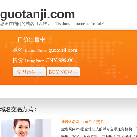
guotanji.com
您正在访问的域名可以转让!This domain name is for sale!
一口价出售中！
域名
guotanji.com
Domain Name:
售价
CNY 999.00
Listing Price:
立即购买
BUY NOW
>>
>>
域名交易方式：
通过金名网(4.cn) 中介交易
金名网(4.cn)是全球领先的域名交易服务机
简单、安全、专业的第三方服务！ 为了保证交